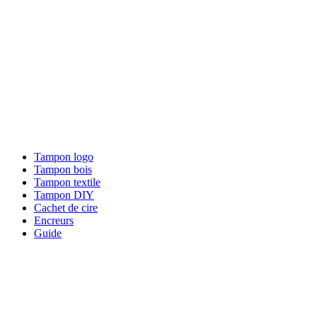
Tampon logo
Tampon bois
Tampon textile
Tampon DIY
Cachet de cire
Encreurs
Guide