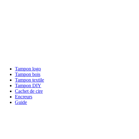
Tampon logo
Tampon bois
Tampon textile
Tampon DIY
Cachet de cire
Encreurs
Guide