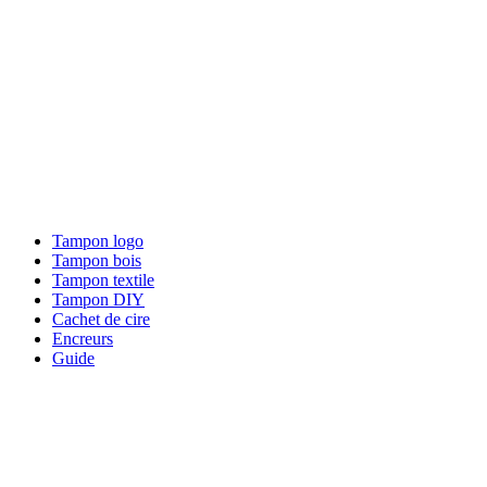
Tampon logo
Tampon bois
Tampon textile
Tampon DIY
Cachet de cire
Encreurs
Guide