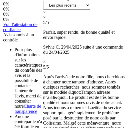
0%
0%
×
0%
×
0%
5/5
Voir l'attestation de
confiance
Parfait, super rendu, de bonne qualité et
Avis soumis à un
envoi rapide
contrôle
Sylvie C.
29/04/2025
suite à une commande
Pour plus
du 24/04/2025
d'informations
sur les
×
caractéristiques
5/5
du contrôle des
avis et la
Après l'arrivée de notre fille, nous cherchions
possibilité de
à changer notre tampon d'adresse. Après
contacter
quelques recherches, nous sommes tombés
l'auteur de
sur le modèle &quot;Tampon adresse
l'avis, merci de
n°233&quot;. Le produit est de très bonne
consulter
qualité et nous sommes ravis de notre achat.
notre
Charte de
Nous tenons à remercier Laetitia du service
transparence
support qui a géré rapidement le problème
Aucune
posé par la destruction de notre colis par
contrepartie n'a
Colissimo. Malgré cette mésaventure, notre
été fournie en