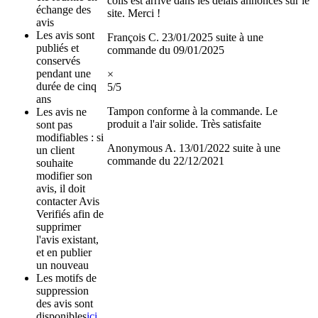
colis est arrivé dans les délais annoncés sur le
échange des
site. Merci !
avis
Les avis sont
François C.
23/01/2025
suite à une
publiés et
commande du 09/01/2025
conservés
pendant une
×
durée de cinq
5/5
ans
Tampon conforme à la commande. Le
Les avis ne
produit a l'air solide. Très satisfaite
sont pas
modifiables : si
Anonymous A.
13/01/2022
suite à une
un client
commande du 22/12/2021
souhaite
modifier son
avis, il doit
contacter Avis
Verifiés afin de
supprimer
l'avis existant,
et en publier
un nouveau
Les motifs de
suppression
des avis sont
disponibles
ici
.