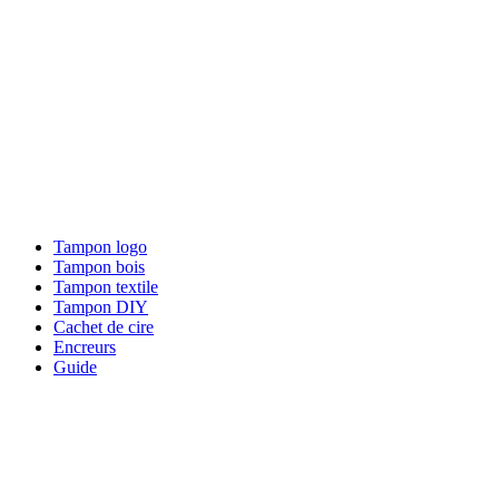
Tampon logo
Tampon bois
Tampon textile
Tampon DIY
Cachet de cire
Encreurs
Guide