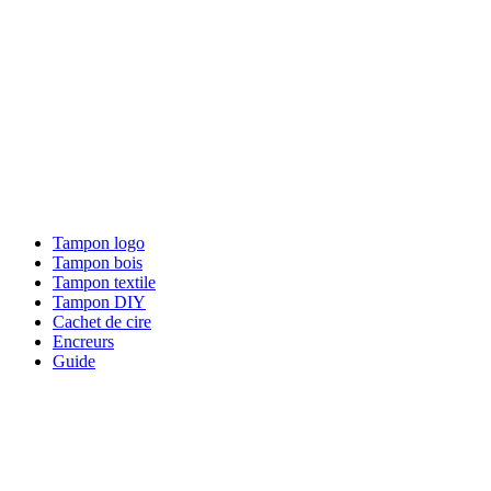
Tampon logo
Tampon bois
Tampon textile
Tampon DIY
Cachet de cire
Encreurs
Guide