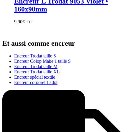
Encreur L Trodat 9053 Violet •
160x90mm
9,90
€
TTC
Et aussi comme encreur
Encreur Trodat taille S
Encreur Colop Make 1 taille S
Encreur Trodat taille M
Encreur Trodat taille XL
Encreur spécial textile
Encreur corporel Ladot