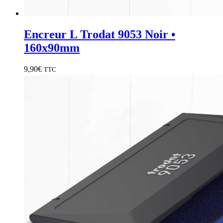
Encreur L Trodat 9053 Noir •
160x90mm
9,90
€
TTC