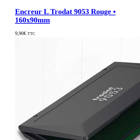
Encreur L Trodat 9053 Rouge •
160x90mm
9,90
€
TTC