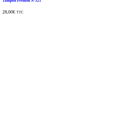
Tampon Prénom N°321
28,00
€
TTC