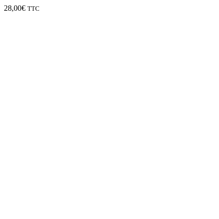
28,00
€
TTC