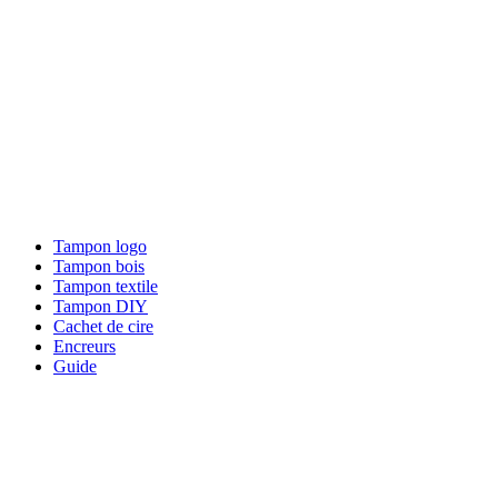
Tampon logo
Tampon bois
Tampon textile
Tampon DIY
Cachet de cire
Encreurs
Guide