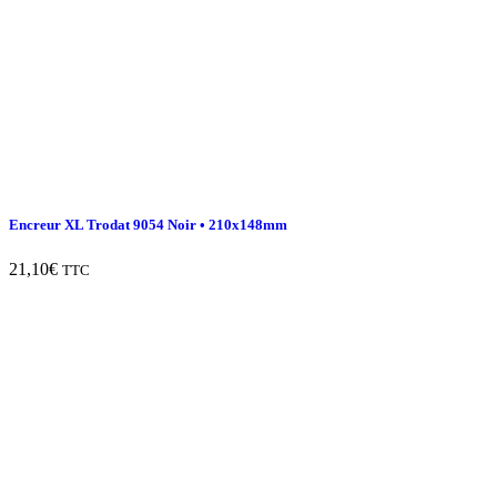
Encreur XL Trodat 9054 Noir • 210x148mm
21,10
€
TTC