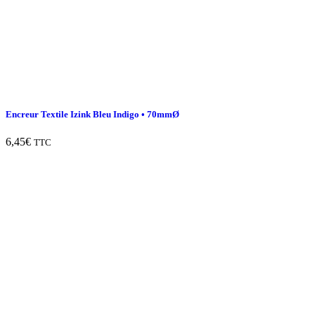
Encreur Textile Izink Bleu Indigo • 70mmØ
6,45
€
TTC