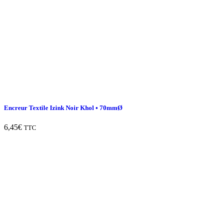
Encreur Textile Izink Noir Khol • 70mmØ
6,45
€
TTC