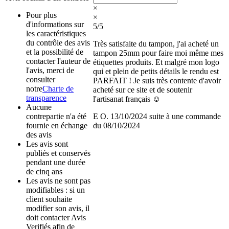
×
Pour plus
×
d'informations sur
5/5
les caractéristiques
du contrôle des avis
Très satisfaite du tampon, j'ai acheté un
et la possibilité de
tampon 25mm pour faire moi même mes
contacter l'auteur de
étiquettes produits. Et malgré mon logo
l'avis, merci de
qui et plein de petits détails le rendu est
consulter
PARFAIT ! Je suis très contente d'avoir
notre
Charte de
acheté sur ce site et de soutenir
transparence
l'artisanat français ☺️
Aucune
contrepartie n'a été
E O.
13/10/2024
suite à une commande
fournie en échange
du 08/10/2024
des avis
Les avis sont
publiés et conservés
pendant une durée
de cinq ans
Les avis ne sont pas
modifiables : si un
client souhaite
modifier son avis, il
doit contacter Avis
Verifiés afin de